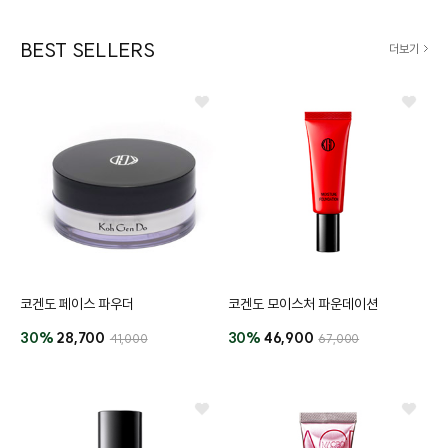
BEST SELLERS
더보기
코겐도 페이스 파우더
코겐도 모이스처 파운데이션
프
클렌징
30%
28,700
30%
46,900
41,000
67,000