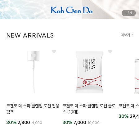
1
/
4
NEW ARRIVALS
더보기
코겐도 더 스파 클렌징 로션 전용
코겐도 더 스파 클렌징 로션 클로
코겐도 더 
펌프
스 (10매)
30%
29,
30%
2,800
30%
7,000
4,000
10,000