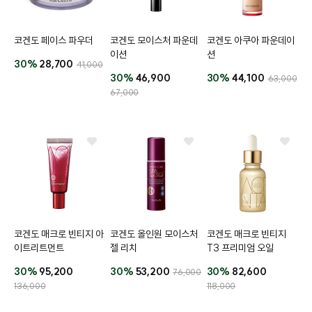
코겐도 페이스 파우더
코겐도 모이스처 파운데
코겐도 아쿠아 파운데이
이션
션
30%
28,700
41,000
30%
46,900
30%
44,100
63,000
67,000
코겐도 매크로 빈티지 아
코겐도 올인원 모이스처
코겐도 매크로 빈티지
이트리트먼트
젤 리치
T3 프리미엄 오일
30%
95,200
30%
53,200
30%
82,600
76,000
136,000
118,000