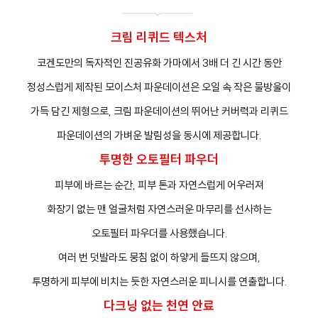
크림 리퀴드 텍스처
코겐도만의 독자적인 진공유화 가마에서 3배 더 긴 시간 동안
정성스럽게 제작된 모이스처 파운데이션은 오일 속 작은 물방울이
가득 담긴 제형으로, 크림 파운데이션의 뛰어난 커버력과 리퀴드
프
클렌징
파운데이션의 가벼운 발림성을 동시에 제공합니다.
투명한 오토필터 파우더
피부에 바르는 순간, 피부 톤과 자연스럽게 어우러져
화장기 없는 맨 얼굴처럼 자연스러운 마무리를 선사하는
오토필터 파우더를 사용했습니다.
여러 번 덧발라도 뭉침 없이 하얗게 들뜨지 않으며,
투명하게 피부에 비치는 듯한 자연스러운 피니시를 연출합니다.
다크닝 없는 천연 안료