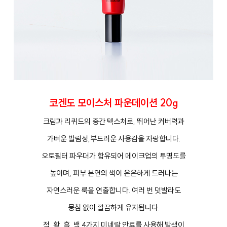
코겐도 모이스처 파운데이션 20g
크림과 리퀴드의 중간 텍스처로, 뛰어난 커버력과
가벼운 발림성,부드러운 사용감을 자랑합니다.
오토필터 파우더가 함유되어 메이크업의 투명도를
높이며, 피부 본연의 색이 은은하게 드러나는
자연스러운 룩을 연출합니다. 여러 번 덧발라도
뭉침 없이 깔끔하게 유지됩니다.
적, 황, 흑, 백 4가지 미네랄 안료를 사용해 발색이