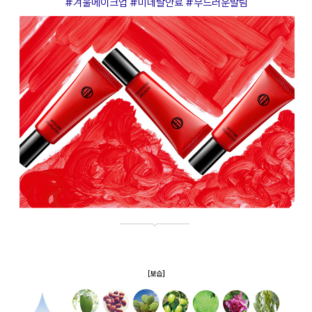
#겨울메이크업 #미네랄안료 #부드러운발림