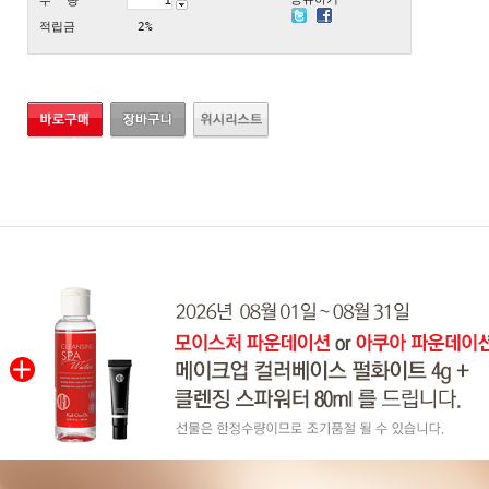
수 량
적립금
2%