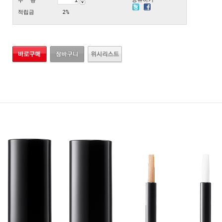
수 량
적립금
2%