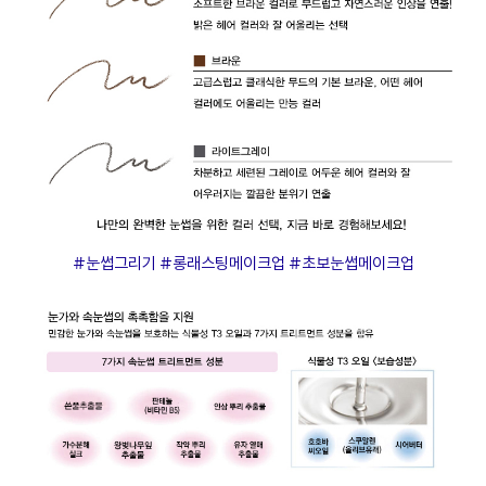
#눈썹그리기 #롱래스팅메이크업 #초보눈썹메이크업