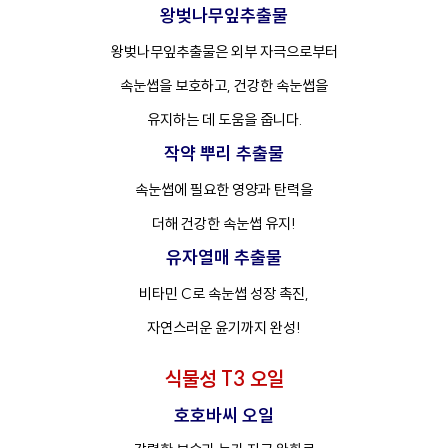
왕벚나무잎추출물
왕벚나무잎추출물은 외부 자극으로부터
속눈썹을 보호하고, 건강한 속눈썹을
유지하는 데 도움을 줍니다.
작약 뿌리 추출물
속눈썹에 필요한 영양과 탄력을
더해 건강한 속눈썹 유지!
유자열매 추출물
비타민 C로 속눈썹 성장 촉진,
자연스러운 윤기까지 완성!
식물성 T3 오일
호호바씨 오일