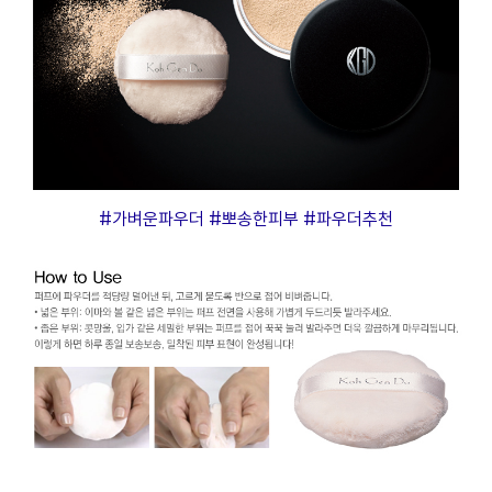
프
클렌징
#가벼운파우더 #뽀송한피부 #파우더추천