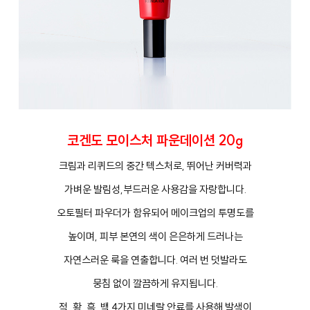
코겐도 모이스처 파운데이션 20g
크림과 리퀴드의 중간 텍스처로, 뛰어난 커버력과
가벼운 발림성,부드러운 사용감을 자랑합니다.
오토필터 파우더가 함유되어 메이크업의 투명도를
높이며, 피부 본연의 색이 은은하게 드러나는
자연스러운 룩을 연출합니다. 여러 번 덧발라도
뭉침 없이 깔끔하게 유지됩니다.
적, 황, 흑, 백 4가지 미네랄 안료를 사용해 발색이