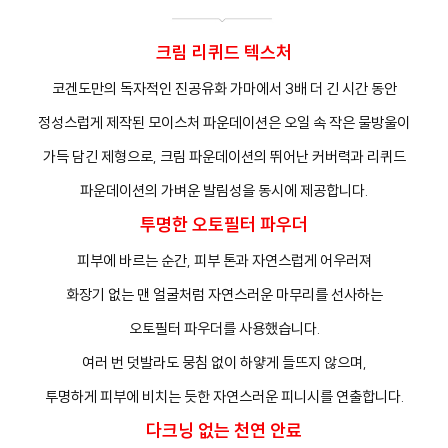
크림 리퀴드 텍스처
코겐도만의 독자적인 진공유화 가마에서 3배 더 긴 시간 동안
정성스럽게 제작된 모이스처 파운데이션은 오일 속 작은 물방울이
가득 담긴 제형으로, 크림 파운데이션의 뛰어난 커버력과 리퀴드
프
클렌징
파운데이션의 가벼운 발림성을 동시에 제공합니다.
투명한 오토필터 파우더
피부에 바르는 순간, 피부 톤과 자연스럽게 어우러져
화장기 없는 맨 얼굴처럼 자연스러운 마무리를 선사하는
오토필터 파우더를 사용했습니다.
여러 번 덧발라도 뭉침 없이 하얗게 들뜨지 않으며,
투명하게 피부에 비치는 듯한 자연스러운 피니시를 연출합니다.
다크닝 없는 천연 안료