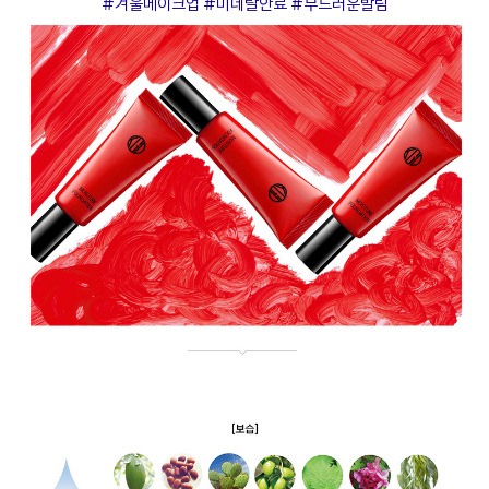
#겨울메이크업 #미네랄안료 #부드러운발림