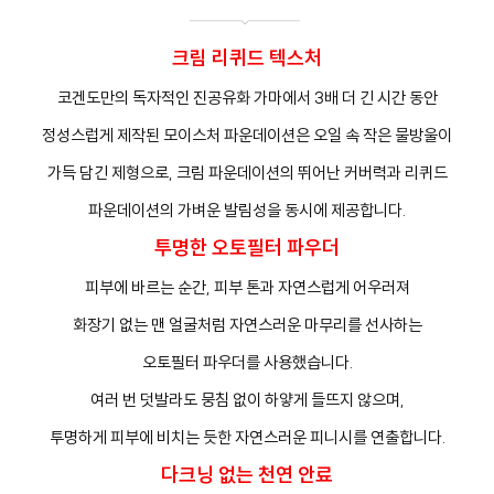
크림 리퀴드 텍스처
코겐도만의 독자적인 진공유화 가마에서 3배 더 긴 시간 동안
정성스럽게 제작된 모이스처 파운데이션은 오일 속 작은 물방울이
가득 담긴 제형으로, 크림 파운데이션의 뛰어난 커버력과 리퀴드
프
클렌징
파운데이션의 가벼운 발림성을 동시에 제공합니다.
투명한 오토필터 파우더
피부에 바르는 순간, 피부 톤과 자연스럽게 어우러져
화장기 없는 맨 얼굴처럼 자연스러운 마무리를 선사하는
오토필터 파우더를 사용했습니다.
여러 번 덧발라도 뭉침 없이 하얗게 들뜨지 않으며,
투명하게 피부에 비치는 듯한 자연스러운 피니시를 연출합니다.
다크닝 없는 천연 안료