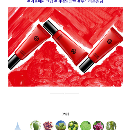
#겨울메이크업 #미네랄안료 #부드러운발림