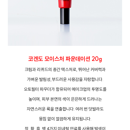
코겐도 모이스처 파운데이션 20g
크림과 리퀴드의 중간 텍스처로, 뛰어난 커버력과
가벼운 발림성,부드러운 사용감을 자랑합니다.
오토필터 파우더가 함유되어 메이크업의 투명도를
높이며, 피부 본연의 색이 은은하게 드러나는
자연스러운 룩을 연출합니다. 여러 번 덧발라도
뭉침 없이 깔끔하게 유지됩니다.
적, 황, 흑, 백 4가지 미네랄 안료를 사용해 발색이