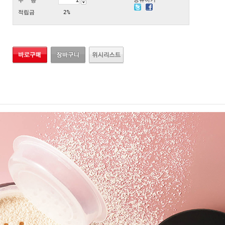
수 량
적립금
2%