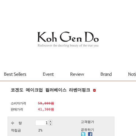
Best Sellers
Event
Review
Brand
Not
코겐도 메이크업 컬러베이스 라벤더핑크
소비자가격
59,000원
판매가격
41,300
원
고객평가
수 량
공유하기
적립금
2%