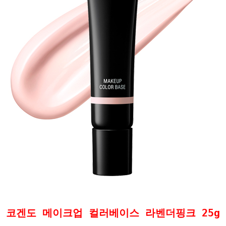
코겐도 메이크업 컬러베이스 라벤더핑크 25g