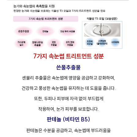
프
클렌징
7가지 속눈썹 트리트먼트 성분
쓴풀추출물
센불리 추출물은 속눈썹에 영양을 공급하고 강화하여,
건강하고 풍성한 속눈썹을 유지하는 데 도움을 줍니다.
또한, 두피나 피부에 자극 없이 부드럽게
작용하여, 눈가 피부를 보호합니다.
판테놀 (비타민 B5)
판테놀은 수분을 공급하고, 속눈썹에 부드러움을