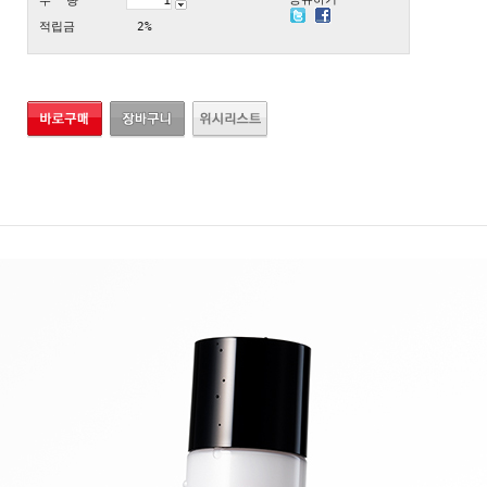
수 량
적립금
2%