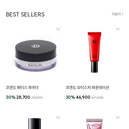
BEST SELLERS
더보기
코겐도 페이스 파우더
코겐도 모이스처 파운데이션
프
클렌징
30%
28,700
30%
46,900
41,000
67,000