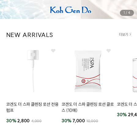
1
/
4
NEW ARRIVALS
더보기
코겐도 더 스파 클렌징 로션 전용
코겐도 더 스파 클렌징 로션 클로
코겐도 더 
펌프
스 (10매)
30%
29,
30%
2,800
30%
7,000
4,000
10,000