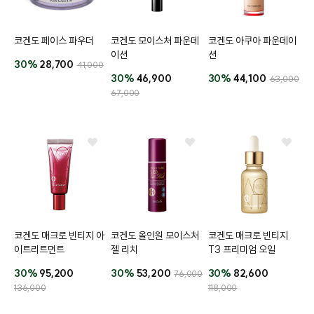
코겐도 페이스 파우더
코겐도 모이스처 파운데
코겐도 아쿠아 파운데이
이션
션
30%
28,700
41,000
30%
46,900
30%
44,100
63,000
67,000
코겐도 매크로 빈티지 아
코겐도 올인원 모이스처
코겐도 매크로 빈티지
이트리트먼트
젤 리치
T3 프리미엄 오일
30%
95,200
30%
53,200
30%
82,600
76,000
136,000
118,000