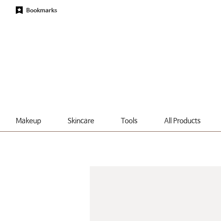
Bookmarks
Makeup
Skincare
Tools
All Products
About
Story
Concept
History
Promise
Artist